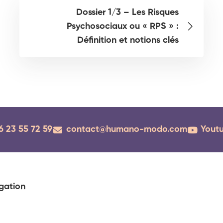
Dossier 1/3 – Les Risques
Psychosociaux ou « RPS » :
Définition et notions clés
6 23 55 72 59
contact@humano-modo.com
Yout
gation