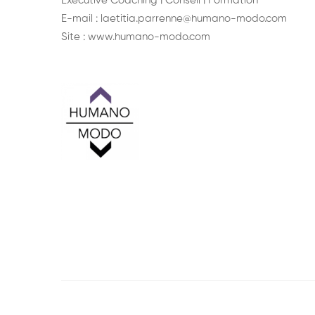
Executive Coaching I Conseil I Formation
E-mail :
laetitia.parrenne@humano-modo.com
Site :
www.humano-modo.com