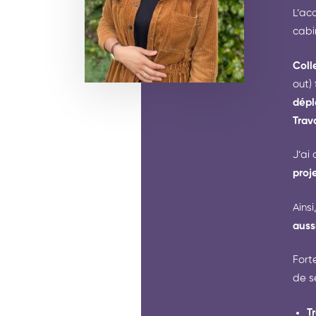
L’ac
cabi
Colle
out)
dépl
Trav
J’ai
proj
Ainsi
auss
Fort
de s
T