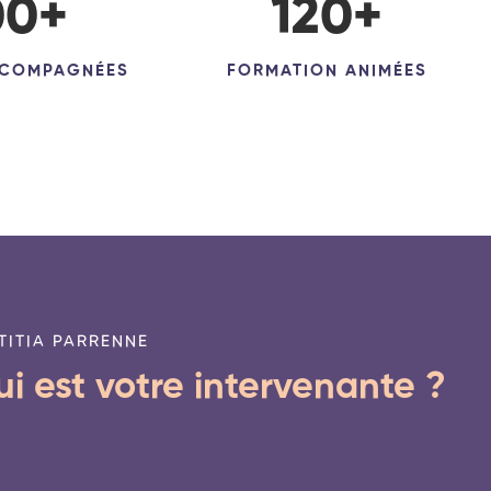
00
+
120
+
CCOMPAGNÉES
FORMATION ANIMÉES
TITIA PARRENNE
i est votre intervenante ?