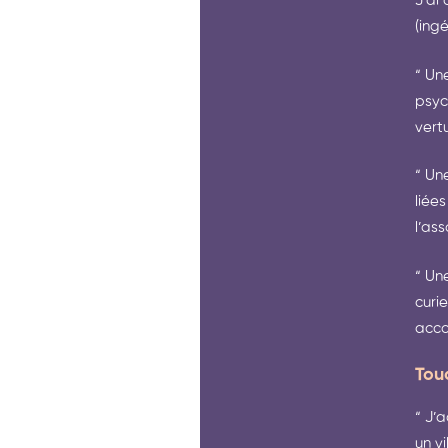
J’ai
(ingé
“ Un
psyc
vertu
“ Un
liée
l’as
“ Un
curi
acco
Tou
“ J’
un v