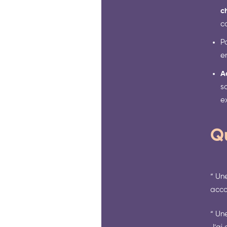
c
c
Po
e
A
s
ex
Q
“ Un
acco
“ Un