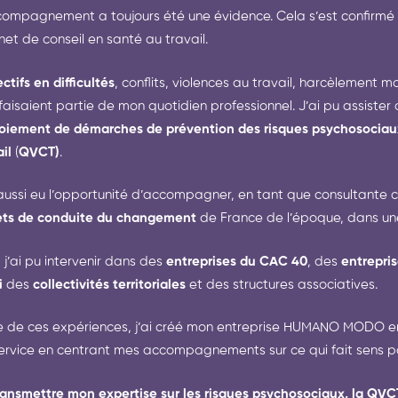
compagnement a toujours été une évidence. Cela s’est confirmé e
net de conseil en santé au travail.
ctifs en difficultés
, conflits, violences au travail, harcèlement 
 faisaient partie de mon quotidien professionnel. J’ai pu assister
oiement de démarches de prévention des risques psychosociau
ail
(
QVCT)
.
 aussi eu l’opportunité d’accompagner, en tant que consultante ch
ets de conduite du changement
de France de l’époque, dans une
, j’ai pu intervenir dans des
entreprises du CAC 40
, des
entrepri
i
des
collectivités territoriales
et des structures associatives.
e de ces expériences, j’ai créé mon entreprise HUMANO MODO en 20
ervice en centrant mes accompagnements sur ce qui fait sens po
ransmettre mon expertise sur les risques psychosociaux, la Q