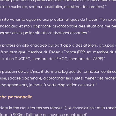
 développé des compétences pour intervenir dans des milieux t
nierie nucléaire, secteur hospitalier, ministère des armées) ” ​ ​
e intervenante aguerrie aux problématiques du travail. Mon expe
hosociaux et mon approche psychosociale des situations me per
euses ainsi que les situations dysfonctionnantes ” ​ ​
e professionnelle engagée qui participe à des ateliers, groupes de
s à sa pratique (Membre du Réseau France IPRP, ex-membre du C
sociation DUCPEC, membre de l’EMCC, membre de l’AFPE) ”​
e passionnée qui s’inscrit dans une logique de formation continu
euse, j’adore apprendre, approfondir les sujets, mener des rech
mpagnements, je mets à votre disposition ce savoir ” ​ ​
che personnelle
​ ​
adore le thé (sous toutes ses formes ! ), le chocolat noir et la ra
illage à 900m d’altitude en moyenne montagne)”