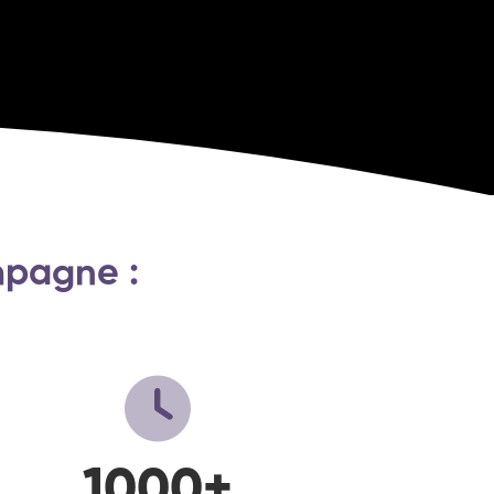
mpagne :
1000
+